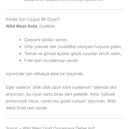
Kimler İçin Uygun Bir Oyun?
Wild West Gold
, özellikle:
Çarpanlı slotları seven,
Orta-yüksek risk (volatilite) seviyesi hoşuna giden,
Temalı ve görsel açıdan güçlü oyunları tercih eden,
Free spin kovalamayı seven
oyuncular için oldukça ideal bir seçenek.
Eğer sadece “ufak ufak uzun süre oyalansın” tadında slot
arıyorsan, bu oyun sana biraz sert gelebilir. Ama “yüksek
potansiyeli olsun, vurdu mu güzel vursun” diyorsan, Wild
West Gold tam senlik.
Sonuç – Wild West Gold Oynamaya Değer mi?