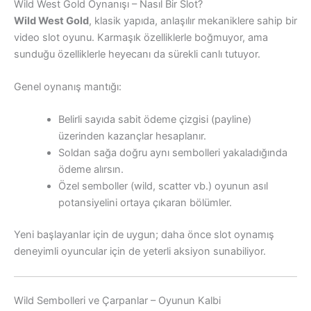
Wild West Gold Oynanışı – Nasıl Bir Slot?
Wild West Gold
, klasik yapıda, anlaşılır mekaniklere sahip bir
video slot oyunu. Karmaşık özelliklerle boğmuyor, ama
sunduğu özelliklerle heyecanı da sürekli canlı tutuyor.
Genel oynanış mantığı:
Belirli sayıda sabit ödeme çizgisi (payline)
üzerinden kazançlar hesaplanır.
Soldan sağa doğru aynı sembolleri yakaladığında
ödeme alırsın.
Özel semboller (wild, scatter vb.) oyunun asıl
potansiyelini ortaya çıkaran bölümler.
Yeni başlayanlar için de uygun; daha önce slot oynamış
deneyimli oyuncular için de yeterli aksiyon sunabiliyor.
Wild Sembolleri ve Çarpanlar – Oyunun Kalbi